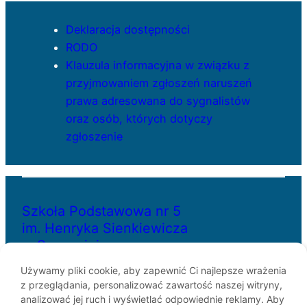
Deklaracja dostępności
RODO
Klauzula informacyjna w związku z
przyjmowaniem zgłoszeń naruszeń
prawa adresowana do sygnalistów
oraz osób, których dotyczy
zgłoszenie
Szkoła Podstawowa nr 5
im. Henryka Sienkiewicza
w Szczecinie
Używamy pliki cookie, aby zapewnić Ci najlepsze wrażenia
z przeglądania, personalizować zawartość naszej witryny,
ul. Bł. Królowej Jadwigi 29
analizować jej ruch i wyświetlać odpowiednie reklamy. Aby
70-262 Szczecin