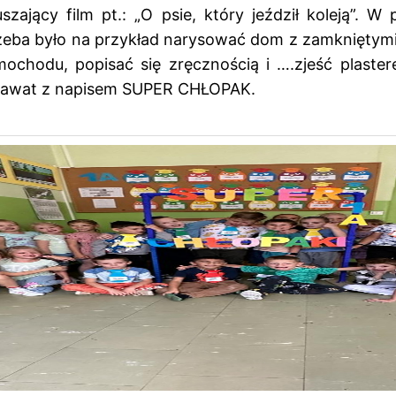
ający film pt.: „O psie, który jeździł koleją”. W
zeba było na przykład narysować dom z zamkniętymi
chodu, popisać się zręcznością i ….zjeść plastere
 krawat z napisem SUPER CHŁOPAK.