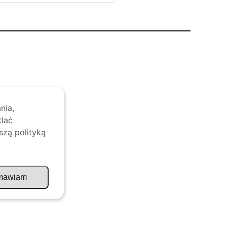
nia,
tlać
szą polityką
mawiam