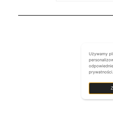
Używamy plik
personalizow
odpowiednie 
prywatności
Z