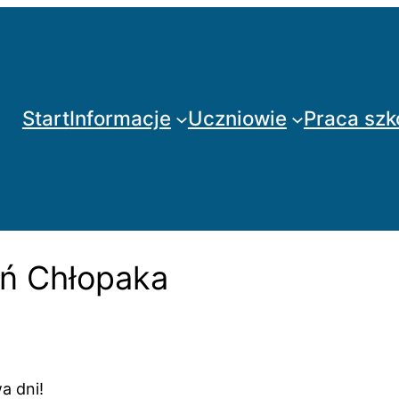
Start
Informacje
Uczniowie
Praca szk
eń Chłopaka
a dni!