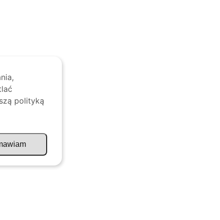
nia,
tlać
szą polityką
mawiam