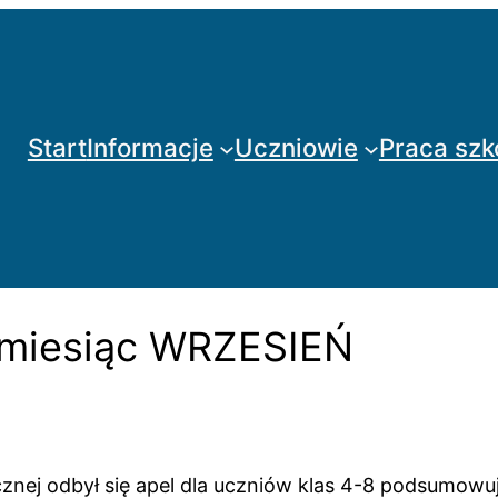
Start
Informacje
Uczniowie
Praca szk
 miesiąc WRZESIEŃ
ycznej odbył się apel dla uczniów klas 4-8 podsumow