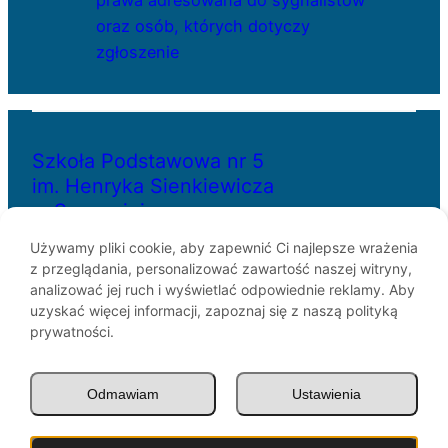
prawa adresowana do sygnalistów
oraz osób, których dotyczy
zgłoszenie
Szkoła Podstawowa nr 5
im. Henryka Sienkiewicza
w Szczecinie
Używamy pliki cookie, aby zapewnić Ci najlepsze wrażenia
z przeglądania, personalizować zawartość naszej witryny,
ul. Bł. Królowej Jadwigi 29
analizować jej ruch i wyświetlać odpowiednie reklamy. Aby
70-262 Szczecin
uzyskać więcej informacji, zapoznaj się z naszą polityką
telefon: 91-433-30-07
prywatności.
e-mail: sp5@miasto.szczecin.pl
Odmawiam
Ustawienia
© SP5 Szczecin 1946 –
2026