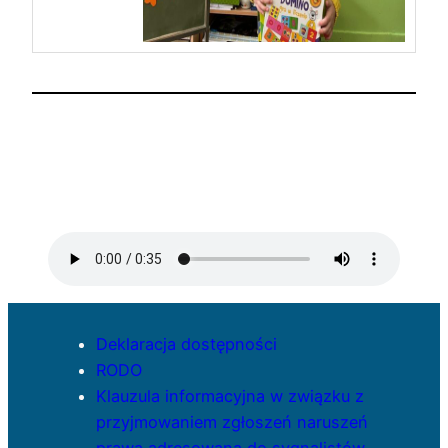
Deklaracja dostępności
RODO
Klauzula informacyjna w związku z
przyjmowaniem zgłoszeń naruszeń