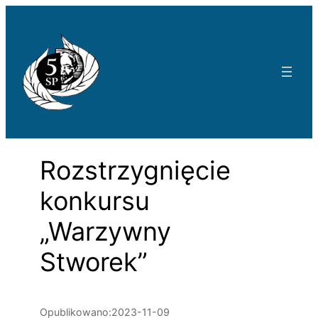
Przejdź
do
treści
Rozstrzygnięcie
konkursu
„Warzywny
Stworek”
Opublikowano:
2023-11-09