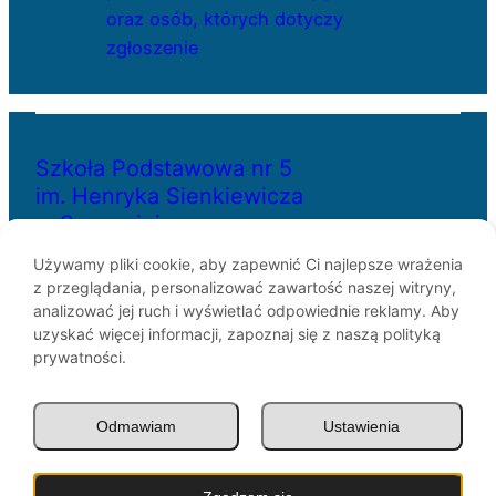
oraz osób, których dotyczy
zgłoszenie
Szkoła Podstawowa nr 5
im. Henryka Sienkiewicza
w Szczecinie
Używamy pliki cookie, aby zapewnić Ci najlepsze wrażenia
z przeglądania, personalizować zawartość naszej witryny,
ul. Bł. Królowej Jadwigi 29
analizować jej ruch i wyświetlać odpowiednie reklamy. Aby
70-262 Szczecin
uzyskać więcej informacji, zapoznaj się z naszą polityką
telefon: 91-433-30-07
prywatności.
e-mail: sp5@miasto.szczecin.pl
Odmawiam
Ustawienia
© SP5 Szczecin 1946 –
2026