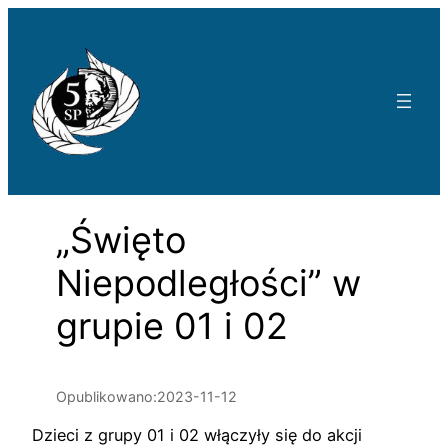
Przejdź
do
treści
„Święto
Niepodległości” w
grupie 01 i 02
Opublikowano:
2023-11-12
Dzieci z grupy 01 i 02 włączyły się do akcji