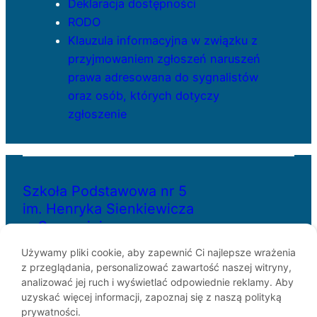
Deklaracja dostępności
RODO
Klauzula informacyjna w związku z
przyjmowaniem zgłoszeń naruszeń
prawa adresowana do sygnalistów
oraz osób, których dotyczy
zgłoszenie
Szkoła Podstawowa nr 5
im. Henryka Sienkiewicza
w Szczecinie
Używamy pliki cookie, aby zapewnić Ci najlepsze wrażenia
z przeglądania, personalizować zawartość naszej witryny,
ul. Bł. Królowej Jadwigi 29
analizować jej ruch i wyświetlać odpowiednie reklamy. Aby
70-262 Szczecin
uzyskać więcej informacji, zapoznaj się z naszą polityką
telefon: 91-433-30-07
prywatności.