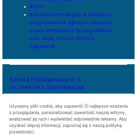
RODO
Klauzula informacyjna w związku z
przyjmowaniem zgłoszeń naruszeń
prawa adresowana do sygnalistów
oraz osób, których dotyczy
zgłoszenie
Szkoła Podstawowa nr 5
im. Henryka Sienkiewicza
w Szczecinie
Używamy pliki cookie, aby zapewnić Ci najlepsze wrażenia
z przeglądania, personalizować zawartość naszej witryny,
ul. Bł. Królowej Jadwigi 29
analizować jej ruch i wyświetlać odpowiednie reklamy. Aby
70-262 Szczecin
uzyskać więcej informacji, zapoznaj się z naszą polityką
telefon: 91-433-30-07
prywatności.
e-mail: sp5@miasto.szczecin.pl