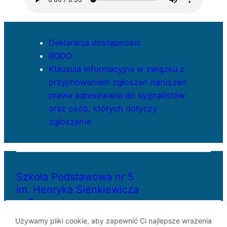
Deklaracja dostępności
RODO
Klauzula informacyjna w związku z
przyjmowaniem zgłoszeń naruszeń
prawa adresowana do sygnalistów
oraz osób, których dotyczy
zgłoszenie
Szkoła Podstawowa nr 5
im. Henryka Sienkiewicza
w Szczecinie
Używamy pliki cookie, aby zapewnić Ci najlepsze wrażenia