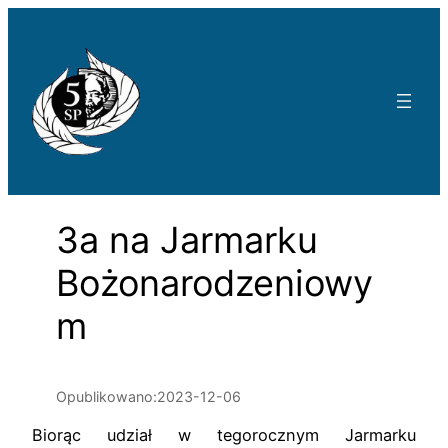
Przejdź
do
treści
3a na Jarmarku
Bożonarodzeniowy
m
Opublikowano:
2023-12-06
Biorąc udział w tegorocznym Jarmarku