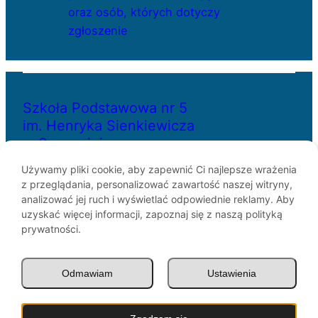
oraz osób, których dotyczy
zgłoszenie
Szkoła Podstawowa nr 5
im. Henryka Sienkiewicza
w Szczecinie
Używamy pliki cookie, aby zapewnić Ci najlepsze wrażenia
z przeglądania, personalizować zawartość naszej witryny,
ul. Bł. Królowej Jadwigi 29
analizować jej ruch i wyświetlać odpowiednie reklamy. Aby
70-262 Szczecin
uzyskać więcej informacji, zapoznaj się z naszą polityką
telefon: 91-433-30-07
prywatności.
e-mail: sp5@miasto.szczecin.pl
Odmawiam
Ustawienia
© SP5 Szczecin 1946 –
2026