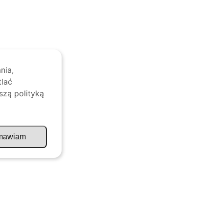
nia,
tlać
szą polityką
mawiam