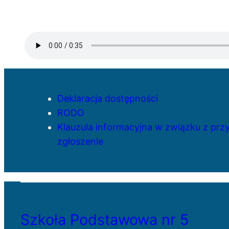
Deklaracja dostępności
RODO
Klauzula informacyjna w związku z pr
zgłoszenie
Szkoła Podstawowa nr 5