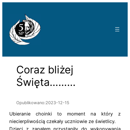
Przejdź
do
treści
Coraz bliżej
Święta………
Opublikowano:
2023-12-15
Ubieranie choinki to moment na który z
niecierpliwością czekały uczniowie ze świetlicy.
Dzieci z zapałem przystąpiły do wykonywania