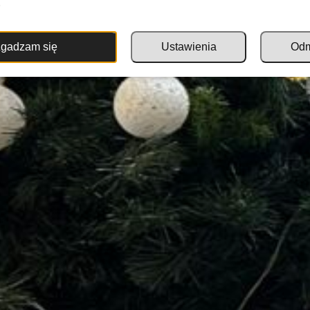
.
gadzam się
Ustawienia
Od