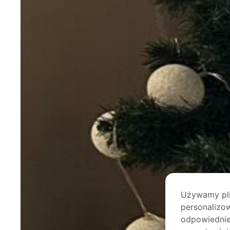
Używamy plik
personalizow
odpowiednie 