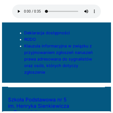
Deklaracja dostępności
RODO
Klauzula informacyjna w związku z
przyjmowaniem zgłoszeń naruszeń
prawa adresowana do sygnalistów
oraz osób, których dotyczy
zgłoszenie
Szkoła Podstawowa nr 5
im. Henryka Sienkiewicza
w Szczecinie