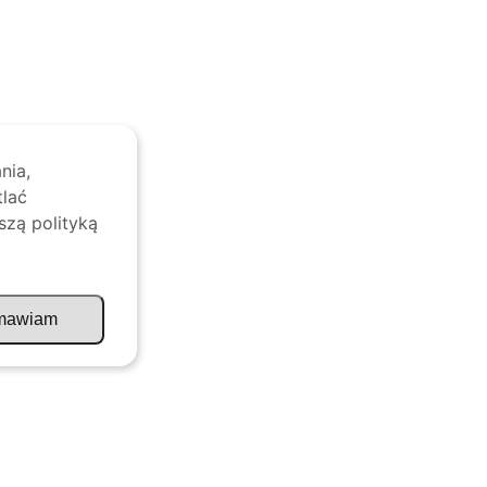
nia,
tlać
szą polityką
mawiam