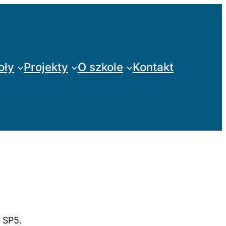
oły
Projekty
O szkole
Kontakt
 SP5.