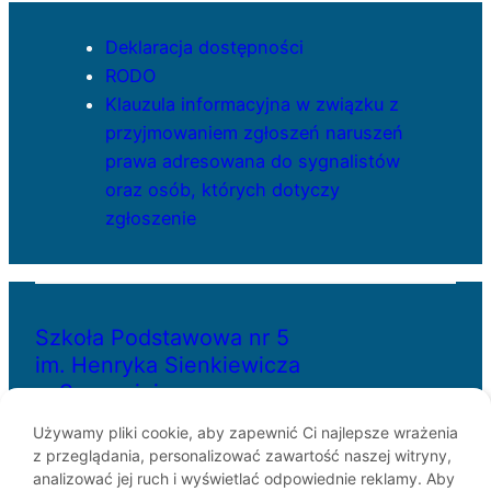
Deklaracja dostępności
RODO
Klauzula informacyjna w związku z
przyjmowaniem zgłoszeń naruszeń
prawa adresowana do sygnalistów
oraz osób, których dotyczy
zgłoszenie
Szkoła Podstawowa nr 5
im. Henryka Sienkiewicza
w Szczecinie
Używamy pliki cookie, aby zapewnić Ci najlepsze wrażenia
z przeglądania, personalizować zawartość naszej witryny,
ul. Bł. Królowej Jadwigi 29
analizować jej ruch i wyświetlać odpowiednie reklamy. Aby
70-262 Szczecin