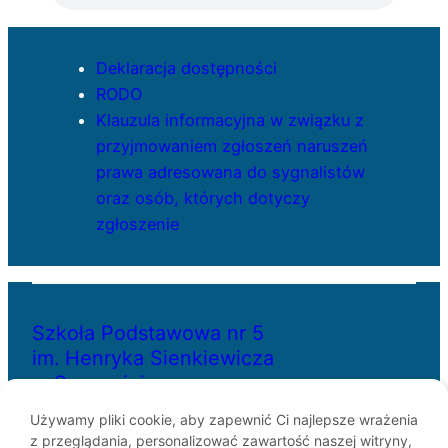
Deklaracja dostępności
RODO
Klauzula informacyjna w związku z
przyjmowaniem zgłoszeń naruszeń
prawa adresowana do sygnalistów
oraz osób, których dotyczy
zgłoszenie
Szkoła Podstawowa nr 5
im. Henryka Sienkiewicza
w Szczecinie
Używamy pliki cookie, aby zapewnić Ci najlepsze wrażenia
z przeglądania, personalizować zawartość naszej witryny,