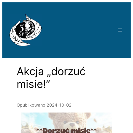
Przejdź
do
treści
Akcja „dorzuć
misie!”
Opublikowano:
2024-10-02