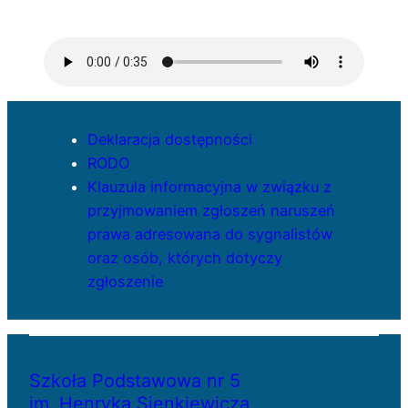
Deklaracja dostępności
RODO
Klauzula informacyjna w związku z
przyjmowaniem zgłoszeń naruszeń
prawa adresowana do sygnalistów
oraz osób, których dotyczy
zgłoszenie
Szkoła Podstawowa nr 5
im. Henryka Sienkiewicza