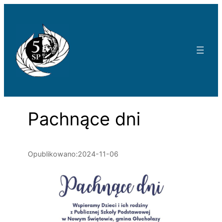
Przejdź
do
treści
Pachnące dni
Opublikowano:
2024-11-06