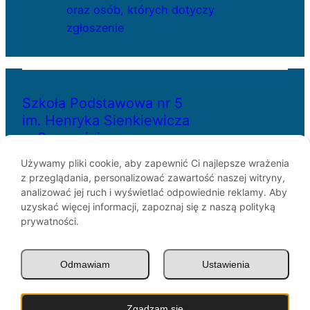
oraz osób, których dotyczy
zgłoszenie
Szkoła Podstawowa nr 5
im. Henryka Sienkiewicza
w Szczecinie
Używamy pliki cookie, aby zapewnić Ci najlepsze wrażenia
z przeglądania, personalizować zawartość naszej witryny,
ul. Bł. Królowej Jadwigi 29
analizować jej ruch i wyświetlać odpowiednie reklamy. Aby
70-262 Szczecin
uzyskać więcej informacji, zapoznaj się z naszą polityką
telefon: 91-433-30-07
prywatności.
e-mail: sp5@miasto.szczecin.pl
Odmawiam
Ustawienia
© SP5 Szczecin 1946 –
2026
Zgadzam się