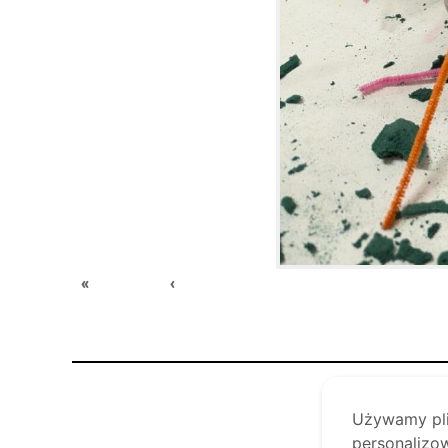
«
‹
Używamy plik
personalizow