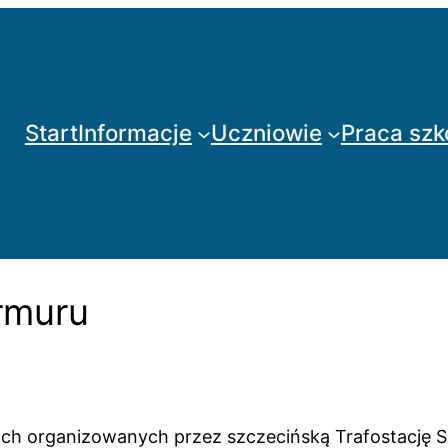
Start
Informacje
Uczniowie
Praca szk
rmuru
kich organizowanych przez szczecińską Trafostację S