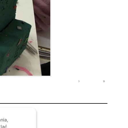
›
»
nia,
tlać