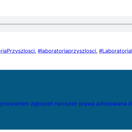
iaPrzyszlosci
, 
#laboratoriaprzyszlosci
, 
#Laboratoria
zyjmowaniem zgłoszeń naruszeń prawa adresowana do