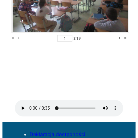
«
‹
›
»
z
19
Deklaracja dostępności