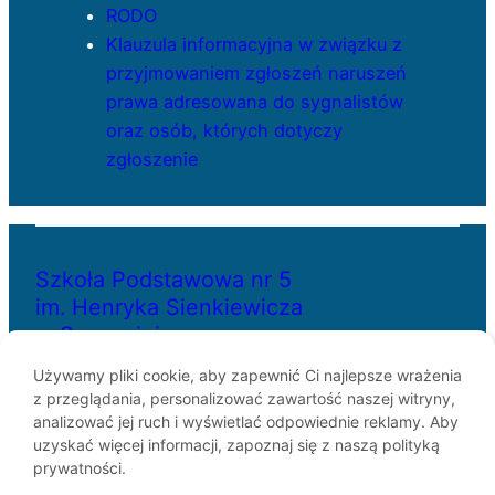
RODO
Klauzula informacyjna w związku z
przyjmowaniem zgłoszeń naruszeń
prawa adresowana do sygnalistów
oraz osób, których dotyczy
zgłoszenie
Szkoła Podstawowa nr 5
im. Henryka Sienkiewicza
w Szczecinie
Używamy pliki cookie, aby zapewnić Ci najlepsze wrażenia
z przeglądania, personalizować zawartość naszej witryny,
ul. Bł. Królowej Jadwigi 29
analizować jej ruch i wyświetlać odpowiednie reklamy. Aby
70-262 Szczecin
uzyskać więcej informacji, zapoznaj się z naszą polityką
telefon: 91-433-30-07
prywatności.
e-mail: sp5@miasto.szczecin.pl