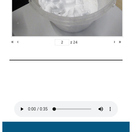
«
‹
›
»
z
24