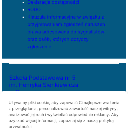
Deklaracja dostępności
RODO
Klauzula informacyjna w związku z
przyjmowaniem zgłoszeń naruszeń
prawa adresowana do sygnalistów
oraz osób, których dotyczy
zgłoszenie
Szkoła Podstawowa nr 5
im. Henryka Sienkiewicza
w Szczecinie
Używamy pliki cookie, aby zapewnić Ci najlepsze wrażenia
z przeglądania, personalizować zawartość naszej witryny,
ul. Bł. Królowej Jadwigi 29
analizować jej ruch i wyświetlać odpowiednie reklamy. Aby
70-262 Szczecin
uzyskać więcej informacji, zapoznaj się z naszą polityką
telefon: 91-433-30-07
prywatności.