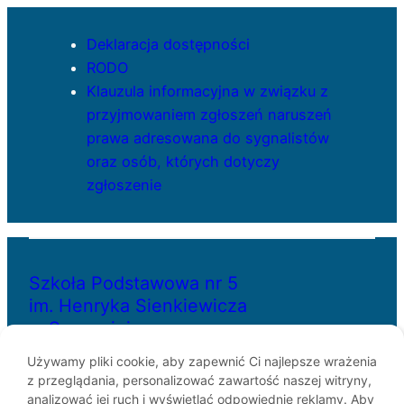
Deklaracja dostępności
RODO
Klauzula informacyjna w związku z
przyjmowaniem zgłoszeń naruszeń
prawa adresowana do sygnalistów
oraz osób, których dotyczy
zgłoszenie
Szkoła Podstawowa nr 5
im. Henryka Sienkiewicza
w Szczecinie
Używamy pliki cookie, aby zapewnić Ci najlepsze wrażenia
z przeglądania, personalizować zawartość naszej witryny,
ul. Bł. Królowej Jadwigi 29
analizować jej ruch i wyświetlać odpowiednie reklamy. Aby