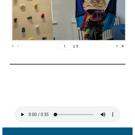
«
‹
›
»
z
9