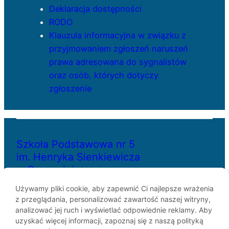
Deklaracja dostępności
RODO
Klauzula informacyjna w związku z
przyjmowaniem zgłoszeń naruszeń
prawa adresowana do sygnalistów
oraz osób, których dotyczy
zgłoszenie
Szkoła Podstawowa nr 5
im. Henryka Sienkiewicza
w Szczecinie
Używamy pliki cookie, aby zapewnić Ci najlepsze wrażenia
z przeglądania, personalizować zawartość naszej witryny,
ul. Bł. Królowej Jadwigi 29
analizować jej ruch i wyświetlać odpowiednie reklamy. Aby
70-262 Szczecin
uzyskać więcej informacji, zapoznaj się z naszą polityką
telefon: 91-433-30-07