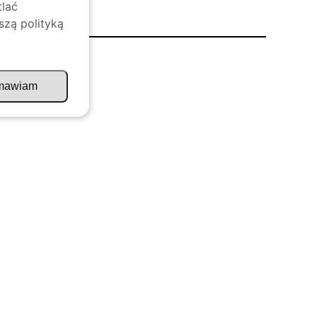
tlać
szą polityką
mawiam