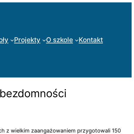
oły
Projekty
O szkole
Kontakt
e bezdomności
ych z wielkim zaangażowaniem przygotowali 150