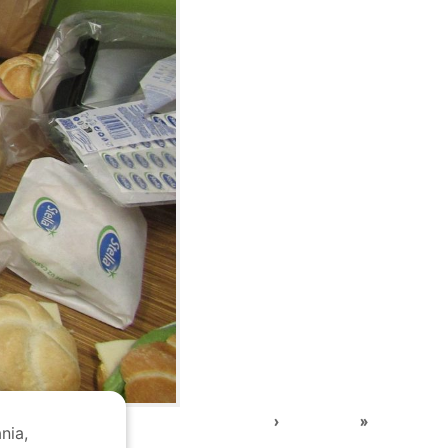
›
»
nia,