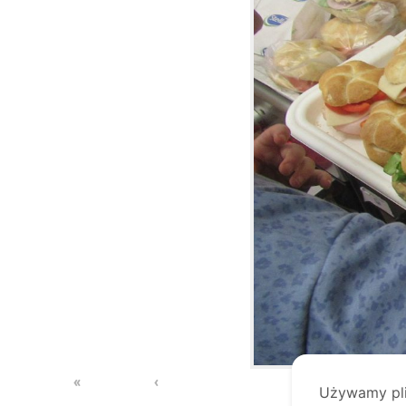
«
‹
Używamy plik