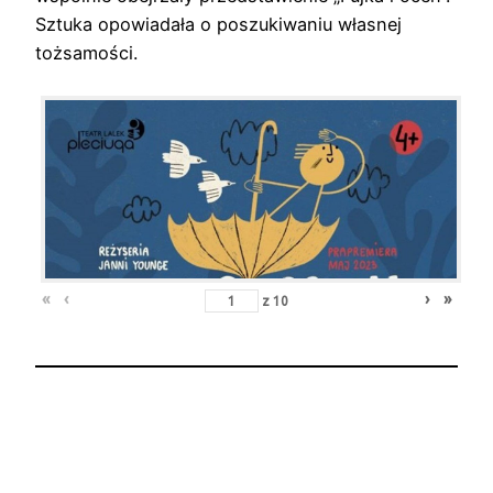
Sztuka opowiadała o poszukiwaniu własnej
tożsamości.
«
‹
›
»
z
10