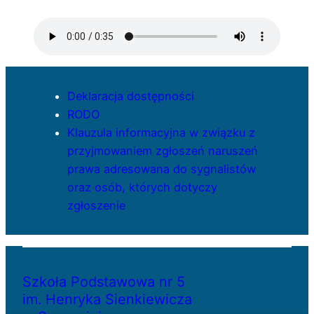
Deklaracja dostępności
RODO
Klauzula informacyjna w związku z
przyjmowaniem zgłoszeń naruszeń
prawa adresowana do sygnalistów
oraz osób, których dotyczy
zgłoszenie
Szkoła Podstawowa nr 5
im. Henryka Sienkiewicza