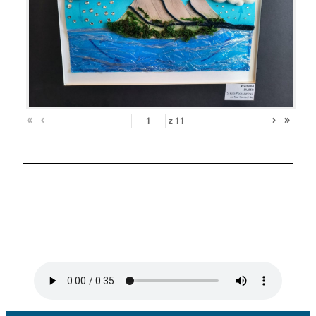
«
‹
›
»
z
11