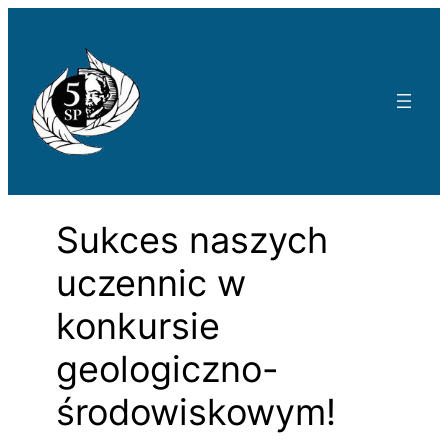
Przejdź
do
treści
Sukces naszych
uczennic w
konkursie
geologiczno-
środowiskowym!