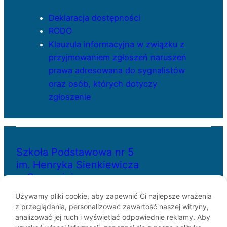
Deklaracja dostępności
RODO
Klauzula informacyjna w związku z
przyjmowaniem zgłoszeń naruszeń
prawa adresowana do sygnalistów
oraz osób, których dotyczy
zgłoszenie
Szkoła Podstawowa nr 5
im. Henryka Sienkiewicza
w Szczecinie
Używamy pliki cookie, aby zapewnić Ci najlepsze wrażenia
z przeglądania, personalizować zawartość naszej witryny,
ul. Bł. Królowej Jadwigi 29
analizować jej ruch i wyświetlać odpowiednie reklamy. Aby
70-262 Szczecin