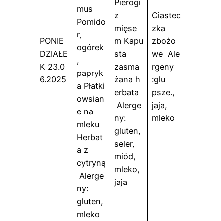
Pierogi
mus
z
Ciastec
Pomido
mięse
zka
r,
PONIE
m Kapu
zbożo
ogórek
DZIAŁE
sta
we Ale
,
K 23.0
zasma
rgeny
papryk
6.2025
żana h
:glu
a Płatki
erbata
psze.,
owsian
Alerge
jaja,
e na
ny:
mleko
mleku
gluten,
Herbat
seler,
a z
miód,
cytryną
mleko,
Alerge
jaja
ny:
gluten,
mleko