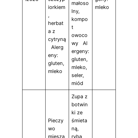
małoso
iorkiem
mleko
lny,
,
kompo
herbat
t
a z
owoco
cytryną
wy Al
Alerg
ergeny:
eny:
gluten,
gluten,
mleko,
mleko
seler,
miód
Zupa z
botwin
ki ze
Pieczy
śmieta
wo
ną,
miesza
ryba