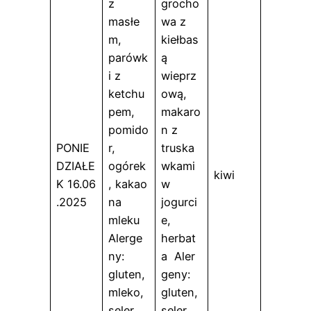
z
grocho
masłe
wa z
m,
kiełbas
parówk
ą
i z
wieprz
ketchu
ową,
pem,
makaro
pomido
n z
PONIE
r,
truska
DZIAŁE
ogórek
wkami
kiwi
K 16.06
, kakao
w
.2025
na
jogurci
mleku
e,
Alerge
herbat
ny:
a Aler
gluten,
geny:
mleko,
gluten,
seler,
seler,