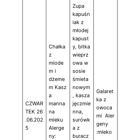
Zupa
kapuśn
iak z
młodej
kapust
Chałka
y, bitka
z
wieprz
miode
owa w
m i
sosie
dżeme
śmieta
m Kasz
nowym
Galaret
a
, kasza
ka z
CZWAR
manna
jęczmie
owoca
TEK 26
na
nna,
mi Aler
.06.202
mleku
surówk
geny
5
Alerge
a z
:mleko
ny:
buracz