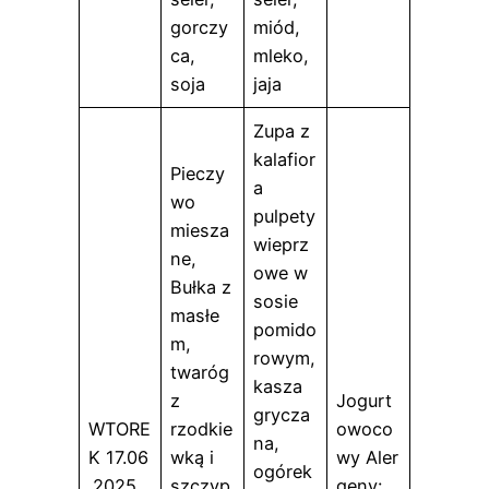
gorczy
miód,
ca,
mleko,
soja
jaja
Zupa z
kalafior
Pieczy
a
wo
pulpety
miesza
wieprz
ne,
owe w
Bułka z
sosie
masłe
pomido
m,
rowym,
twaróg
kasza
z
Jogurt
grycza
WTORE
rzodkie
owoco
na,
K 17.06
wką i
wy Aler
ogórek
.2025
szczyp
geny: