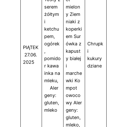
serem
mielon
żółtym
y Ziem
i
niaki z
ketchu
koperki
pem,
em Sur
ogórek
ówka z
Chrupk
PIĄTEK
,
kapust
i
27.06.
pomido
y białej
kukury
2025
r kawa
i
dziane
inka na
marche
mleku,
wki Ko
Aler
mpot
geny:
owoco
gluten,
wy Aler
mleko
geny:
gluten,
mleko,