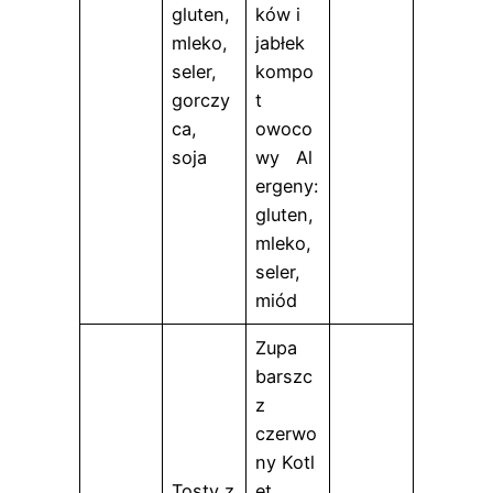
gluten,
ków i
mleko,
jabłek
seler,
kompo
gorczy
t
ca,
owoco
soja
wy Al
ergeny:
gluten,
mleko,
seler,
miód
Zupa
barszc
z
czerwo
ny Kotl
Tosty z
et