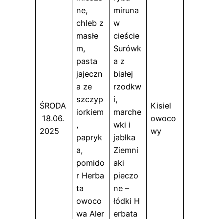
ne,
miruna
chleb z
w
masłe
cieście
m,
Surówk
pasta
a z
jajeczn
białej
a ze
rzodkw
szczyp
i,
ŚRODA
Kisiel
iorkiem
marche
18.06.
owoco
,
wki i
2025
wy
papryk
jabłka
a,
Ziemni
pomido
aki
r Herba
pieczo
ta
ne –
owoco
łódki H
wa Aler
erbata