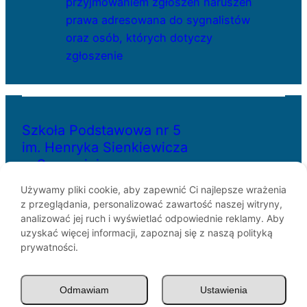
przyjmowaniem zgłoszeń naruszeń
prawa adresowana do sygnalistów
oraz osób, których dotyczy
zgłoszenie
Szkoła Podstawowa nr 5
im. Henryka Sienkiewicza
w Szczecinie
Używamy pliki cookie, aby zapewnić Ci najlepsze wrażenia
z przeglądania, personalizować zawartość naszej witryny,
ul. Bł. Królowej Jadwigi 29
analizować jej ruch i wyświetlać odpowiednie reklamy. Aby
70-262 Szczecin
uzyskać więcej informacji, zapoznaj się z naszą polityką
telefon: 91-433-30-07
prywatności.
e-mail: sp5@miasto.szczecin.pl
Odmawiam
Ustawienia