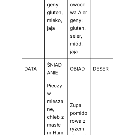
geny:
owoco
gluten,
wa Aler
mleko,
geny:
jaja
gluten,
seler,
miód,
jaja
ŚNIAD
DATA
OBIAD
DESER
ANIE
Pieczy
w
miesza
Zupa
ne,
pomido
chleb z
rowa z
masłe
ryżem
m Hum