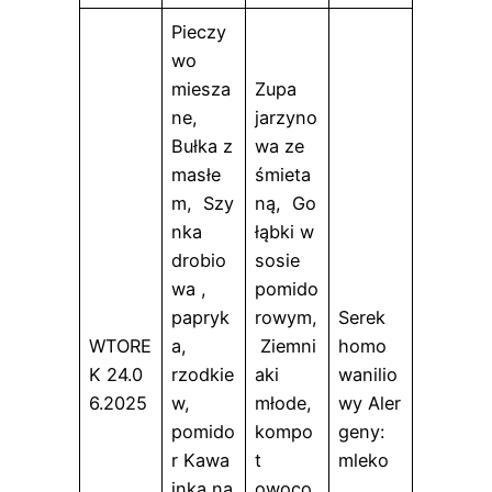
Pieczy
wo
miesza
Zupa
ne,
jarzyno
Bułka z
wa ze
masłe
śmieta
m, Szy
ną, Go
nka
łąbki w
drobio
sosie
wa ,
pomido
papryk
rowym,
Serek
WTORE
a,
Ziemni
homo
K 24.0
rzodkie
aki
wanilio
6.2025
w,
młode,
wy Aler
pomido
kompo
geny:
r Kawa
t
mleko
inka na
owoco