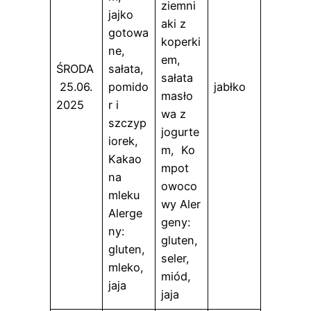
ziemni
jajko
aki z
gotowa
koperki
ne,
em,
ŚRODA
sałata,
sałata
25.06.
pomido
jabłko
masło
2025
r i
wa z
szczyp
jogurte
iorek,
m, Ko
Kakao
mpot
na
owoco
mleku
wy Aler
Alerge
geny:
ny:
gluten,
gluten,
seler,
mleko,
miód,
jaja
jaja