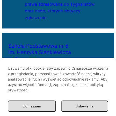
prawa adresowana do sygnalistów
oraz osób, których dotyczy
zgłoszenie
Szkoła Podstawowa nr 5
im. Henryka Sienkiewicza
w Szczecinie
Używamy pliki cookie, aby zapewnić Ci najlepsze wrażenia
z przeglądania, personalizować zawartość naszej witryny,
ul. Bł. Królowej Jadwigi 29
analizować jej ruch i wyświetlać odpowiednie reklamy. Aby
70-262 Szczecin
uzyskać więcej informacji, zapoznaj się z naszą polityką
telefon: 91-433-30-07
prywatności.
e-mail: sp5@miasto.szczecin.pl
Odmawiam
Ustawienia
© SP5 Szczecin 1946 –
2026