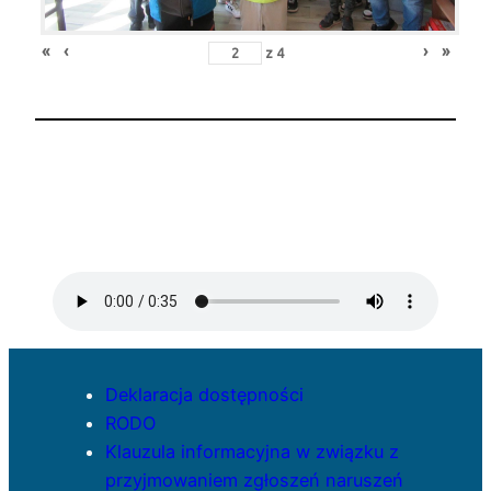
«
‹
›
»
z
4
Deklaracja dostępności
RODO
Klauzula informacyjna w związku z
przyjmowaniem zgłoszeń naruszeń