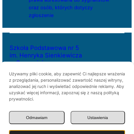
oraz osób, których dotyczy
zgłoszenie
Szkoła Podstawowa nr 5
im. Henryka Sienkiewicza
w Szczecinie
Używamy pliki cookie, aby zapewnić Ci najlepsze wrażenia
z przeglądania, personalizować zawartość naszej witryny,
ul. Bł. Królowej Jadwigi 29
analizować jej ruch i wyświetlać odpowiednie reklamy. Aby
70-262 Szczecin
uzyskać więcej informacji, zapoznaj się z naszą polityką
telefon: 91-433-30-07
prywatności.
e-mail: sp5@miasto.szczecin.pl
Odmawiam
Ustawienia
© SP5 Szczecin 1946 –
2026