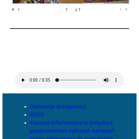
«
‹
›
»
z
7
Deklaracja dostępności
RODO
Klauzula informacyjna w związku z
przyjmowaniem zgłoszeń naruszeń
prawa adresowana do sygnalistów