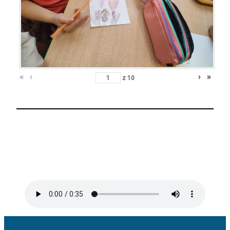
«
‹
›
»
z
10