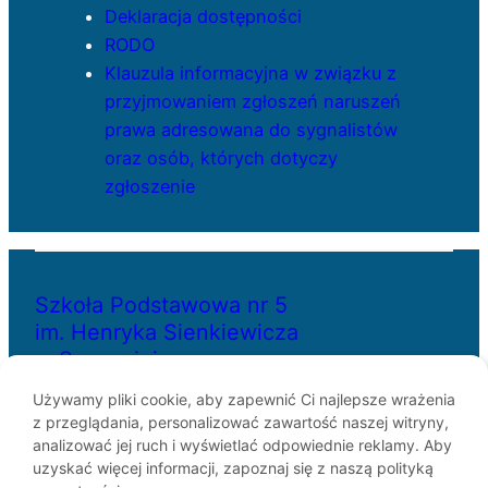
Deklaracja dostępności
RODO
Klauzula informacyjna w związku z
przyjmowaniem zgłoszeń naruszeń
prawa adresowana do sygnalistów
oraz osób, których dotyczy
zgłoszenie
Szkoła Podstawowa nr 5
im. Henryka Sienkiewicza
w Szczecinie
Używamy pliki cookie, aby zapewnić Ci najlepsze wrażenia
z przeglądania, personalizować zawartość naszej witryny,
ul. Bł. Królowej Jadwigi 29
analizować jej ruch i wyświetlać odpowiednie reklamy. Aby
70-262 Szczecin
uzyskać więcej informacji, zapoznaj się z naszą polityką
telefon: 91-433-30-07