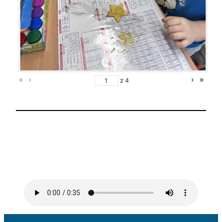
«
‹
›
»
z
4