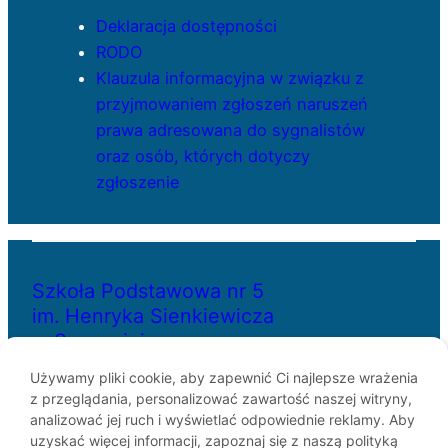
Deklaracja dostępności
RODO
Klauzula informacyjna w związku z
przyjmowaniem zgłoszeń naruszeń
prawa adresowana do sygnalistów
oraz osób, których dotyczy
zgłoszenie
Szkoła Podstawowa nr 5
im. Henryka Sienkiewicza
w Szczecinie
Używamy pliki cookie, aby zapewnić Ci najlepsze wrażenia
z przeglądania, personalizować zawartość naszej witryny,
ul. Bł. Królowej Jadwigi 29
analizować jej ruch i wyświetlać odpowiednie reklamy. Aby
70-262 Szczecin
uzyskać więcej informacji, zapoznaj się z naszą polityką