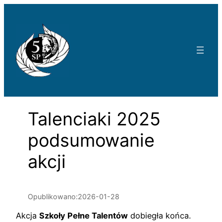
Przejdź
do
treści
Talenciaki 2025
podsumowanie
akcji
Opublikowano:
2026-01-28
Akcja
Szkoły Pełne Talentów
dobiegła końca.