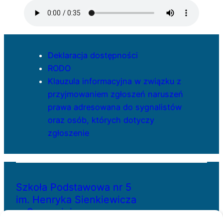
Deklaracja dostępności
RODO
Klauzula informacyjna w związku z
przyjmowaniem zgłoszeń naruszeń
prawa adresowana do sygnalistów
oraz osób, których dotyczy
zgłoszenie
Szkoła Podstawowa nr 5
im. Henryka Sienkiewicza
w Szczecinie