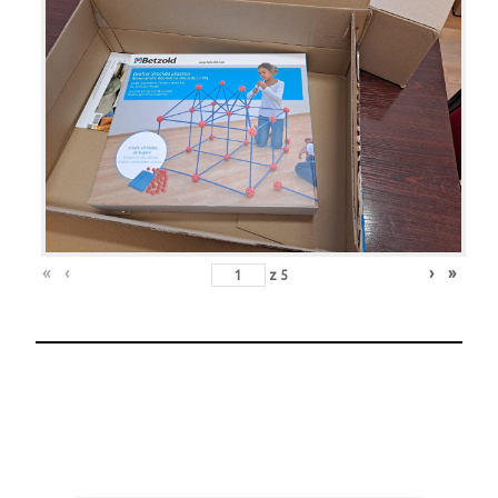
«
‹
›
»
z
5