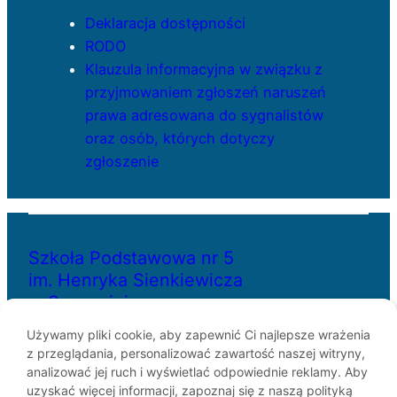
Deklaracja dostępności
RODO
Klauzula informacyjna w związku z
przyjmowaniem zgłoszeń naruszeń
prawa adresowana do sygnalistów
oraz osób, których dotyczy
zgłoszenie
Szkoła Podstawowa nr 5
im. Henryka Sienkiewicza
w Szczecinie
Używamy pliki cookie, aby zapewnić Ci najlepsze wrażenia
z przeglądania, personalizować zawartość naszej witryny,
ul. Bł. Królowej Jadwigi 29
analizować jej ruch i wyświetlać odpowiednie reklamy. Aby
70-262 Szczecin
uzyskać więcej informacji, zapoznaj się z naszą polityką