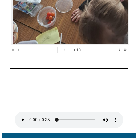
«
‹
›
»
z
10