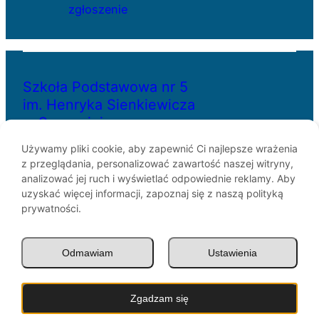
zgłoszenie
Szkoła Podstawowa nr 5
im. Henryka Sienkiewicza
w Szczecinie
Używamy pliki cookie, aby zapewnić Ci najlepsze wrażenia
z przeglądania, personalizować zawartość naszej witryny,
ul. Bł. Królowej Jadwigi 29
analizować jej ruch i wyświetlać odpowiednie reklamy. Aby
70-262 Szczecin
uzyskać więcej informacji, zapoznaj się z naszą polityką
telefon: 91-433-30-07
prywatności.
e-mail: sp5@miasto.szczecin.pl
Odmawiam
Ustawienia
© SP5 Szczecin 1946 –
2026
Zgadzam się