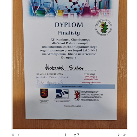
«
‹
›
»
z
7