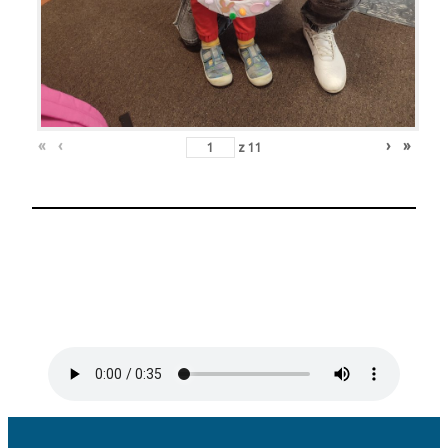
«
‹
›
»
z
11