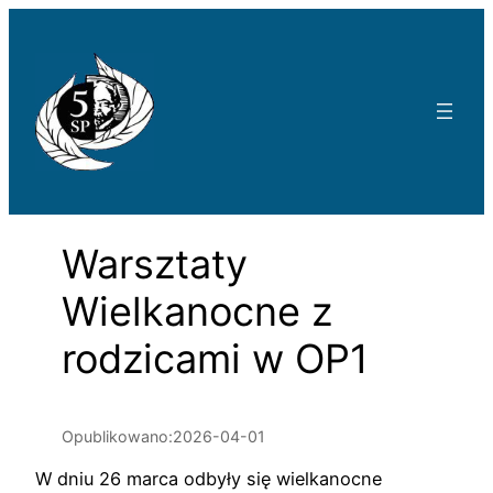
Przejdź
do
treści
Warsztaty
Wielkanocne z
rodzicami w OP1
Opublikowano:
2026-04-01
W dniu 26 marca odbyły się wielkanocne