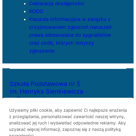
Deklaracja dostępności
RODO
Klauzula informacyjna w związku z
przyjmowaniem zgłoszeń naruszeń
prawa adresowana do sygnalistów
oraz osób, których dotyczy
zgłoszenie
Szkoła Podstawowa nr 5
im. Henryka Sienkiewicza
w Szczecinie
Używamy pliki cookie, aby zapewnić Ci najlepsze wrażenia
z przeglądania, personalizować zawartość naszej witryny,
ul. Bł. Królowej Jadwigi 29
analizować jej ruch i wyświetlać odpowiednie reklamy. Aby
70-262 Szczecin
uzyskać więcej informacji, zapoznaj się z naszą polityką
telefon: 91-433-30-07
prywatności.