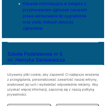
Klauzula informacyjna w związku z
przyjmowaniem zgłoszeń naruszeń
prawa adresowana do sygnalistów
oraz osób, których dotyczy
zgłoszenie
Szkoła Podstawowa nr 5
im. Henryka Sienkiewicza
w Szczecinie
Używamy pliki cookie, aby zapewnić Ci najlepsze wrażenia
z przeglądania, personalizować zawartość naszej witryny,
ul. Bł. Królowej Jadwigi 29
analizować jej ruch i wyświetlać odpowiednie reklamy. Aby
70-262 Szczecin
uzyskać więcej informacji, zapoznaj się z naszą polityką
telefon: 91-433-30-07
prywatności.
e-mail: sp5@miasto.szczecin.pl