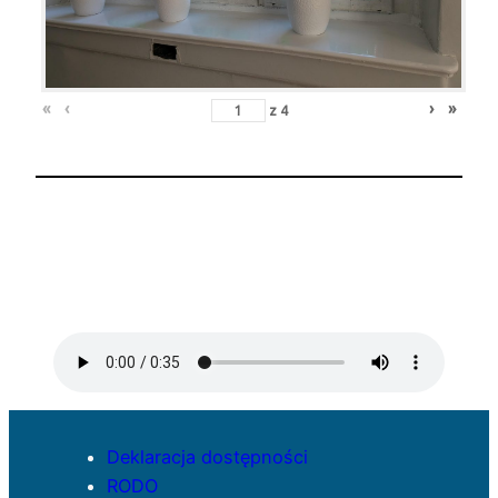
«
‹
›
»
z
4
Deklaracja dostępności
RODO