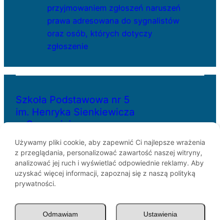
przyjmowaniem zgłoszeń naruszeń
prawa adresowana do sygnalistów
oraz osób, których dotyczy
zgłoszenie
Szkoła Podstawowa nr 5
im. Henryka Sienkiewicza
w Szczecinie
Używamy pliki cookie, aby zapewnić Ci najlepsze wrażenia
z przeglądania, personalizować zawartość naszej witryny,
ul. Bł. Królowej Jadwigi 29
analizować jej ruch i wyświetlać odpowiednie reklamy. Aby
70-262 Szczecin
uzyskać więcej informacji, zapoznaj się z naszą polityką
telefon: 91-433-30-07
prywatności.
e-mail: sp5@miasto.szczecin.pl
Odmawiam
Ustawienia