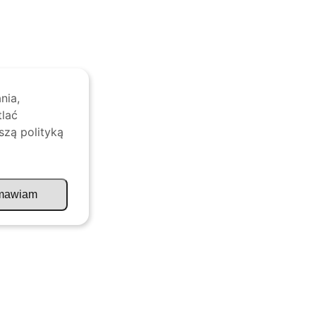
nia,
tlać
szą polityką
mawiam