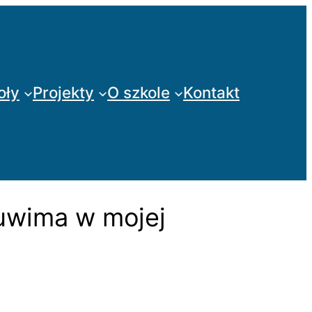
oły
Projekty
O szkole
Kontakt
Tuwima w mojej