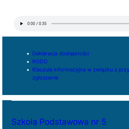
Deklaracja dostępności
RODO
Klauzula informacyjna w związku z pr
zgłoszenie
Szkoła Podstawowa nr 5