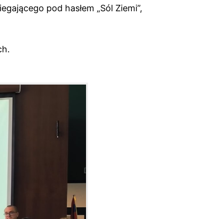
egającego pod hasłem „Sól Ziemi”,
ch.