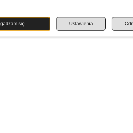
.
gadzam się
Ustawienia
Od