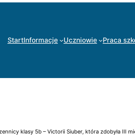
Start
Informacje
Uczniowie
Praca szk
nicy klasy 5b – Victorii Siuber, która zdobyła III m