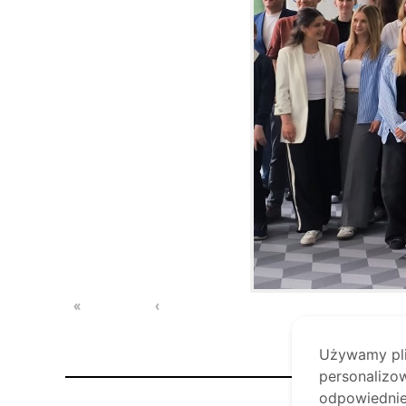
«
‹
Używamy plik
personalizow
odpowiednie 