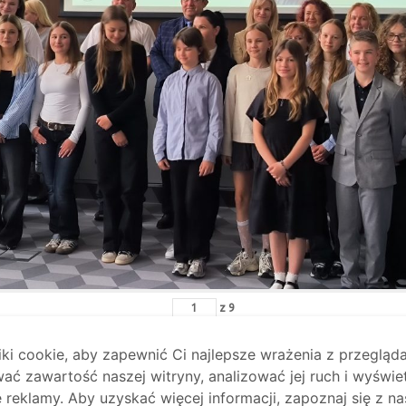
z
9
i cookie, aby zapewnić Ci najlepsze wrażenia z przegląda
ać zawartość naszej witryny, analizować jej ruch i wyświe
reklamy. Aby uzyskać więcej informacji, zapoznaj się z na