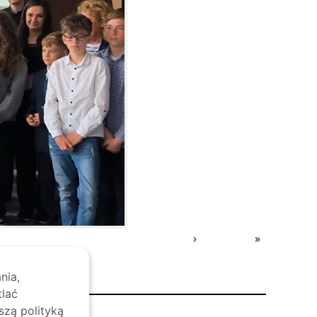
›
»
nia,
tlać
szą polityką