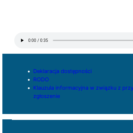
Deklaracja dostępności
RODO
Klauzula informacyjna w związku z pr
zgłoszenie