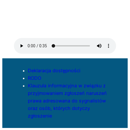
Deklaracja dostępności
RODO
Klauzula informacyjna w związku z
przyjmowaniem zgłoszeń naruszeń
prawa adresowana do sygnalistów
oraz osób, których dotyczy
zgłoszenie