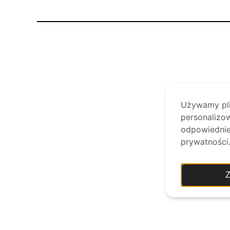
Używamy plik
personalizow
odpowiednie 
prywatności
Z