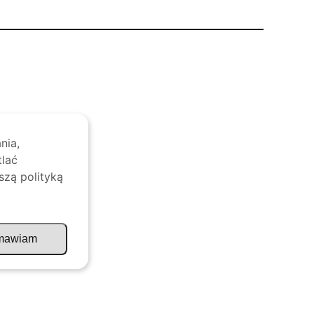
nia,
tlać
szą polityką
mawiam