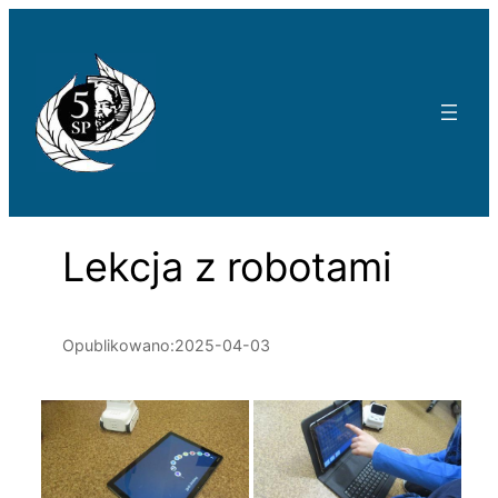
Przejdź
do
treści
Lekcja z robotami
Opublikowano:
2025-04-03