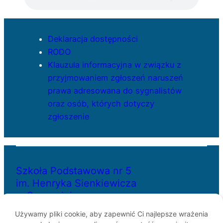
Deklaracja dostępności
RODO
Klauzula informacyjna w związku z
przyjmowaniem zgłoszeń naruszeń
prawa adresowana do sygnalistów
oraz osób, których dotyczy
zgłoszenie
Szkoła Podstawowa nr 5
im. Henryka Sienkiewicza
w Szczecinie
Używamy pliki cookie, aby zapewnić Ci najlepsze wrażenia