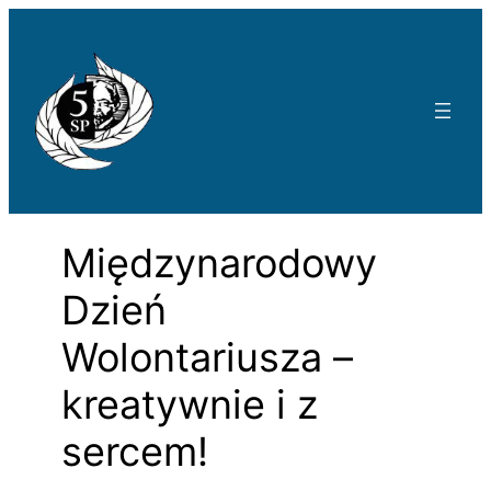
Przejdź
do
treści
Międzynarodowy
Dzień
Wolontariusza –
kreatywnie i z
sercem!