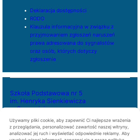
Deklaracja dostępności
RODO
Klauzula informacyjna w związku z
przyjmowaniem zgłoszeń naruszeń
prawa adresowana do sygnalistów
oraz osób, których dotyczy
zgłoszenie
Szkoła Podstawowa nr 5
im. Henryka Sienkiewicza
w Szczecinie
Używamy pliki cookie, aby zapewnić Ci najlepsze wrażenia
z przeglądania, personalizować zawartość naszej witryny,
ul. Bł. Królowej Jadwigi 29
analizować jej ruch i wyświetlać odpowiednie reklamy. Aby
70-262 Szczecin
uzyskać więcej informacji, zapoznaj się z naszą polityką