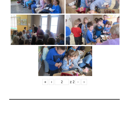
«
‹
z
2
›
»