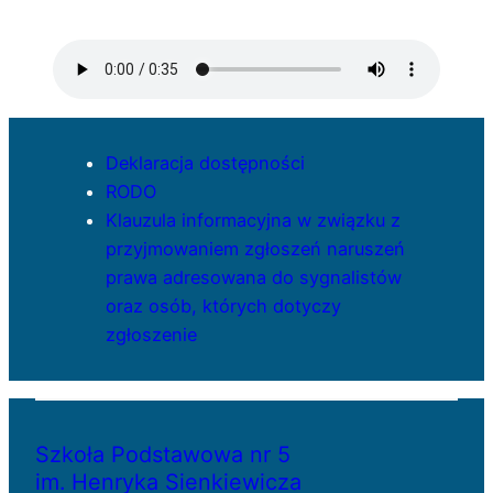
Deklaracja dostępności
RODO
Klauzula informacyjna w związku z
przyjmowaniem zgłoszeń naruszeń
prawa adresowana do sygnalistów
oraz osób, których dotyczy
zgłoszenie
Szkoła Podstawowa nr 5
im. Henryka Sienkiewicza