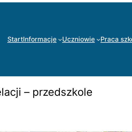
Start
Informacje
Uczniowie
Praca szk
acji – przedszkole