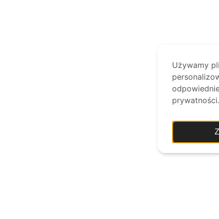
Używamy plik
personalizow
odpowiednie 
prywatności
Z