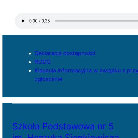
Deklaracja dostępności
RODO
Klauzula informacyjna w związku z pr
zgłoszenie
Szkoła Podstawowa nr 5
im. Henryka Sienkiewicza