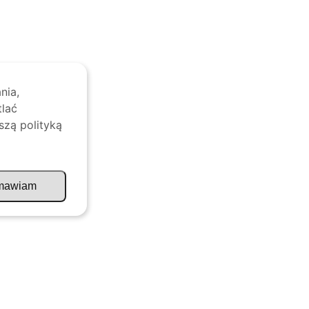
nia,
tlać
szą polityką
mawiam