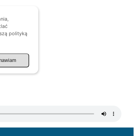
nia,
tlać
szą polityką
mawiam