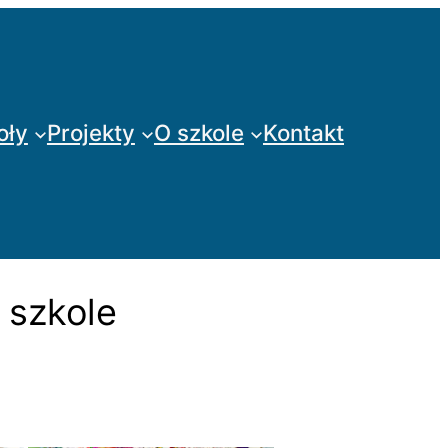
oły
Projekty
O szkole
Kontakt
 szkole