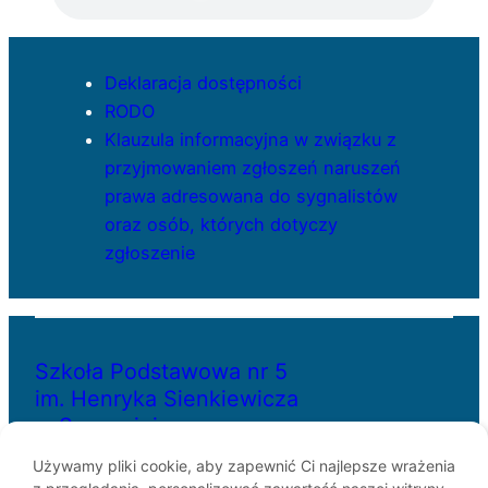
Deklaracja dostępności
RODO
Klauzula informacyjna w związku z
przyjmowaniem zgłoszeń naruszeń
prawa adresowana do sygnalistów
oraz osób, których dotyczy
zgłoszenie
Szkoła Podstawowa nr 5
im. Henryka Sienkiewicza
w Szczecinie
Używamy pliki cookie, aby zapewnić Ci najlepsze wrażenia