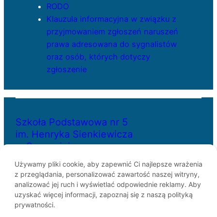
RODO
Klauzula informacyjna w związku z
przyjmowaniem zgłoszeń naruszeń
prawa adresowana do sygnalistów
oraz osób, których dotyczy
zgłoszenie
Szkoła Podstawowa nr 5
im. Henryka Sienkiewicza
w Szczecinie
Używamy pliki cookie, aby zapewnić Ci najlepsze wrażenia
z przeglądania, personalizować zawartość naszej witryny,
ul. Bł. Królowej Jadwigi 29
analizować jej ruch i wyświetlać odpowiednie reklamy. Aby
70-262 Szczecin
uzyskać więcej informacji, zapoznaj się z naszą polityką
telefon: 91-433-30-07
prywatności.
e-mail: sp5@miasto.szczecin.pl