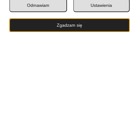
Odmawiam
Ustawienia
Zgadzam się
Razem dla Kuby
Pierwszego czerwca w naszej szkole odbył się
wyjątkowy festyn charytatywny połączony z
kiermaszem oraz licytacją na rzecz Kuby –
ucznia klasy 5, który dzielnie walczy z chorobą